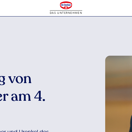
DAS UNTERNEHMEN
g von
r am 4.
mer und Urenkel des