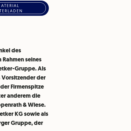
MATERIAL
TERLADEN
nkel des
Im Rahmen seines
etker-Gruppe. Als
s Vorsitzender der
 der Firmenspitze
ter anderem die
ppenrath & Wiese.
Oetker KG sowie als
rger Gruppe, der