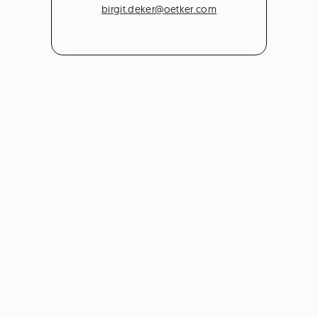
birgit.deker@oetker.com