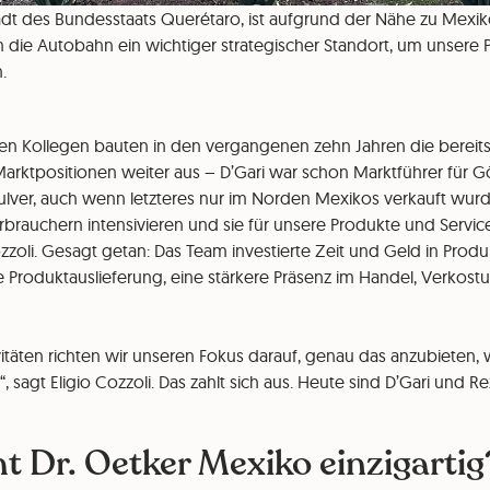
dt des Bundesstaats Querétaro, ist aufgrund der Nähe zu Mexik
die Autobahn ein wichtiger strategischer Standort, um unsere 
n.
n Kollegen bauten in den vergangenen zehn Jahren die bereits
ktpositionen weiter aus – D’Gari war schon Marktführer für G
ulver, auch wenn letzteres nur im Norden Mexikos verkauft wurde
brauchern intensivieren und sie für unsere Produkte und Servi
zzoli. Gesagt getan: Das Team investierte Zeit und Geld in Produ
te Produktauslieferung, eine stärkere Präsenz im Handel, Verkos
ivitäten richten wir unseren Fokus darauf, genau das anzubieten,
 sagt Eligio Cozzoli. Das zahlt sich aus. Heute sind D’Gari und R
 Dr. Oetker Mexiko einzigartig