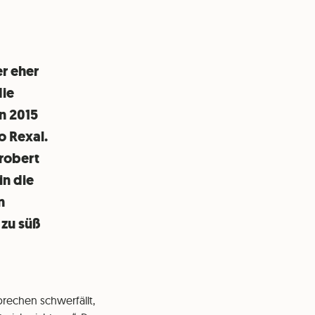
r eher
die
n 2015
o Rexal.
erobert
in die
n
 zu süß
prechen schwerfällt,