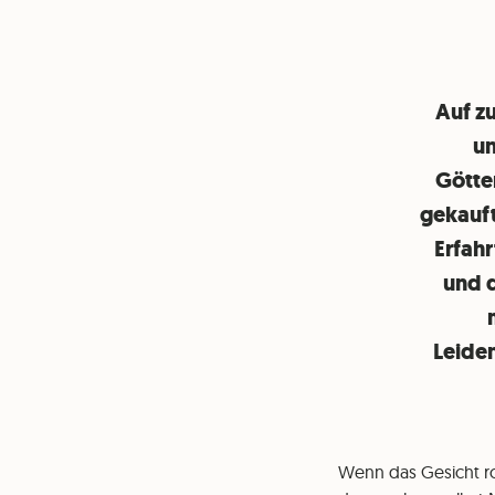
Auf z
un
Götte
gekauft
Erfahr
und d
Leiden
Wenn das Gesicht rot