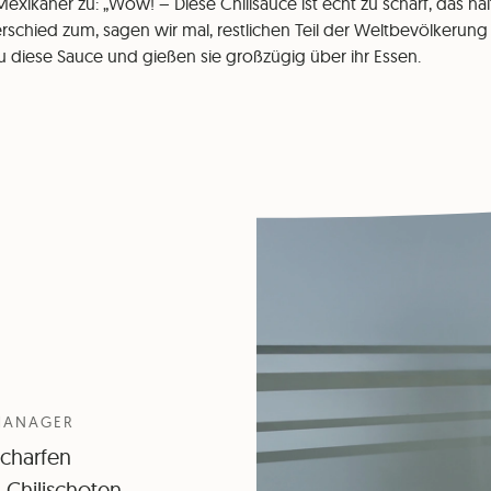
xikaner zu: „Wow! – Diese Chilisauce ist echt zu scharf, das halt
schied zum, sagen wir mal, restlichen Teil der Weltbevölkerung 
diese Sauce und gießen sie großzügig über ihr Essen.
 MANAGER
scharfen
Chilischoten