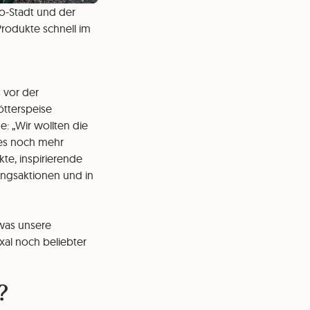
o-Stadt und der
Produkte schnell im
 vor der
ötterspeise
: „Wir wollten die
ces noch mehr
kte, inspirierende
tungsaktionen und in
 was unsere
exal noch beliebter
?