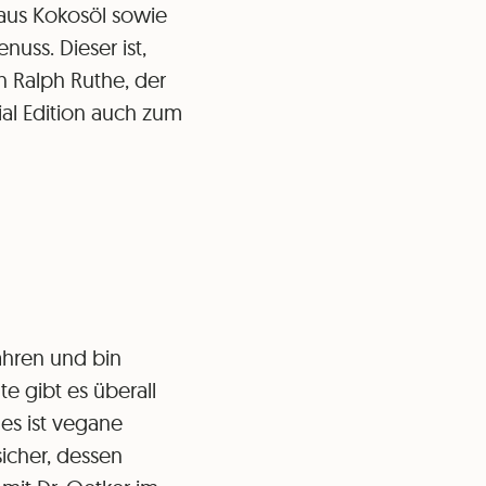
 aus Kokosöl sowie
uss. Dieser ist,
n Ralph Ruthe, der
ial Edition auch zum
ähren und bin
e gibt es überall
nes ist vegane
sicher, dessen