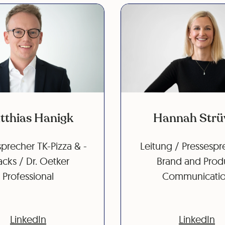
tthias Hanigk
Hannah Strü
precher TK-Pizza & -
Leitung / Pressespr
cks / Dr. Oetker
Brand and Prod
Professional
Communicati
LinkedIn
LinkedIn