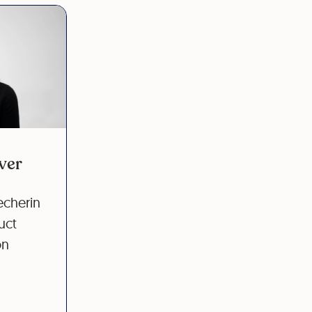
ver
echerin
uct
on