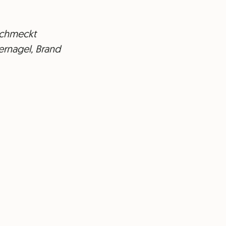
 schmeckt
uernagel, Brand