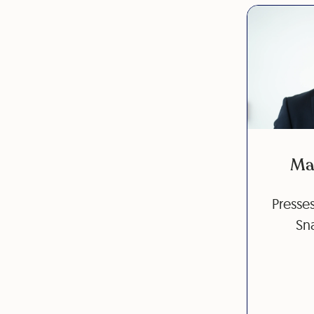
Ma
Presses
Sna