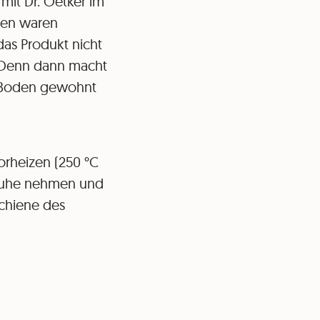
it Dr. Oetker im
nnen waren
das Produkt nicht
. Denn dann macht
en Boden gewohnt
orheizen (250 °C
ltruhe nehmen und
Schiene des