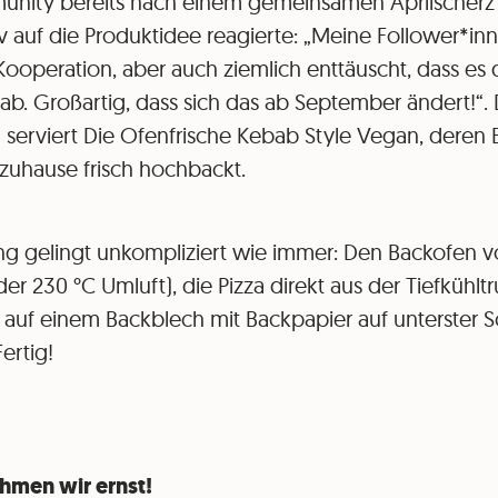
nity bereits nach einem gemeinsamen Aprilscherz m
tiv auf die Produktidee reagierte: „Meine Follower*i
Kooperation, aber auch ziemlich enttäuscht, dass es 
gab. Großartig, dass sich das ab September ändert!“
d serviert Die Ofenfrische Kebab Style Vegan, der
d zuhause frisch hochbackt.
ng gelingt unkompliziert wie immer: Den Backofen v
er 230 °C Umluft), die Pizza direkt aus der Tiefküh
en auf einem Backblech mit Backpapier auf unterster 
ertig!
hmen wir ernst!