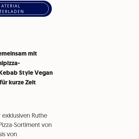
MATERIAL
TERLADEN
gemeinsam mit
lpizza-
e Kebab Style Vegan
für kurze Zeit
r exklusiven Ruthe
Pizza-Sortiment von
sis von