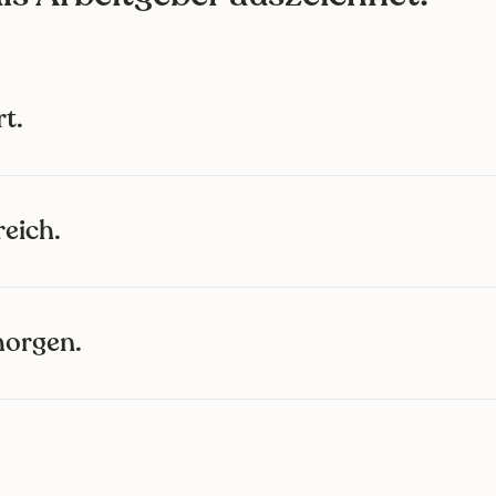
t.
eich.
morgen.