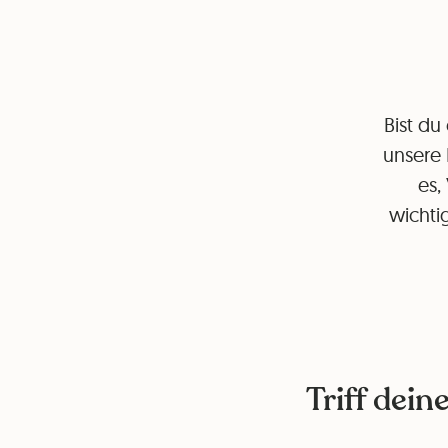
Bist du
unsere 
es,
wichti
Triff dein