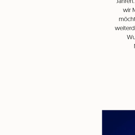
Jahren
wir 
möchte
weiterd
Wur