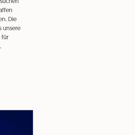
 suchen
affen
en. Die
s unsere
 für
.