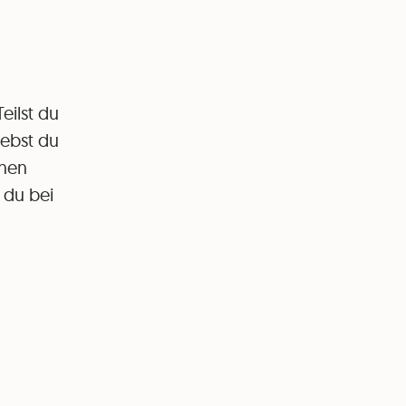
eilst du
iebst du
inen
 du bei