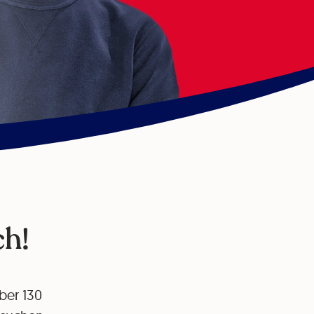
ch!
über 130