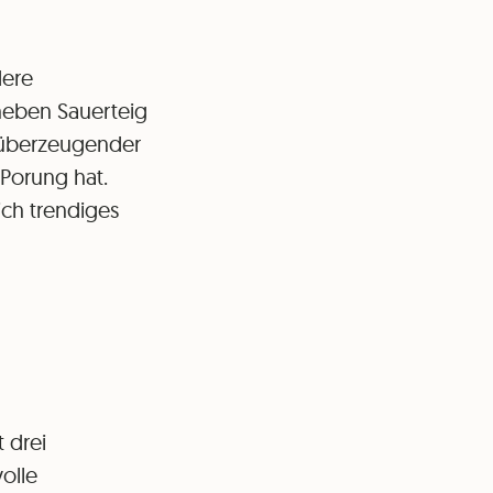
dere
neben Sauerteig
t überzeugender
Porung hat.
ich trendiges
 drei
olle