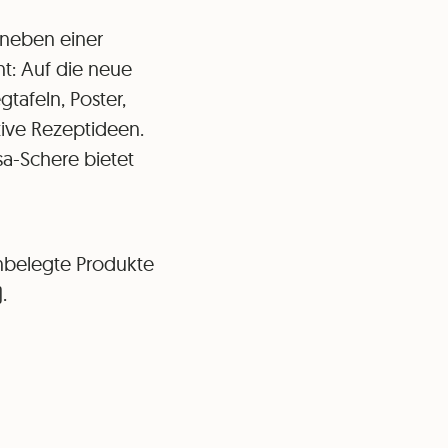
s neben einer
t: Auf die neue
tafeln, Poster,
tive Rezeptideen.
sa-Schere bietet
unbelegte Produkte
).