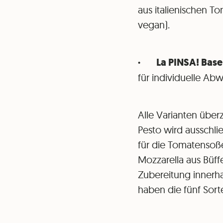
aus italienischen To
vegan).
· La PINSA! Base 
für individuelle Ab
Alle Varianten über
Pesto wird ausschli
für die Tomatensoß
Mozzarella aus Büffe
Zubereitung innerh
haben die fünf Sort