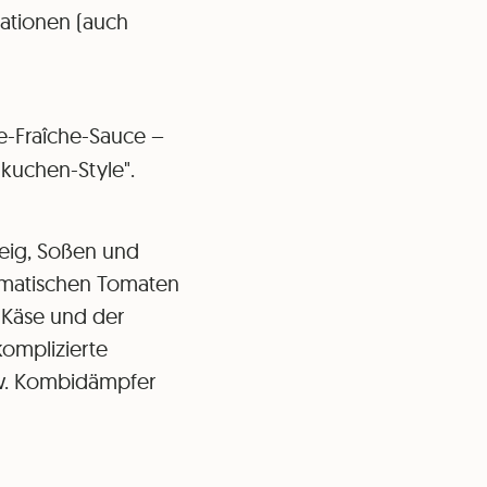
reationen (auch
e-Fraîche-Sauce –
kuchen-Style".
Teig, Soßen und
romatischen Tomaten
-Käse und der
komplizierte
zw. Kombidämpfer