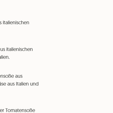
italienischen
s italienischen
lien.
ensoße aus
se aus Italien und
her Tomatensoße