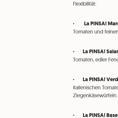
Flexibilität:
·
La PINSA! Marg
Tomaten und feinem 
· La PINSA! Salam
Tomaten, edler Fenc
· La PINSA! Verdu
italienischen Tomat
Ziegenkäsewürfeln.
· La PINSA! Base