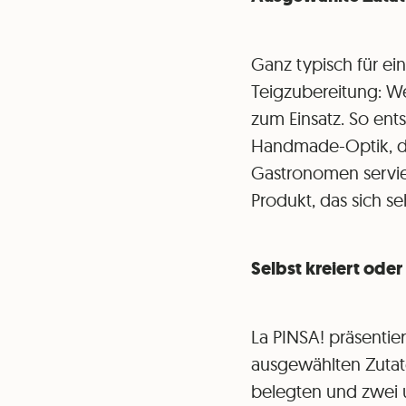
Ganz typisch für e
Teigzubereitung: W
zum Einsatz. So ent
Handmade-Optik, de
Gastronomen servier
Produkt, das sich 
Selbst kreiert oder
La PINSA! präsentie
ausgewählten Zutate
belegten und zwei u