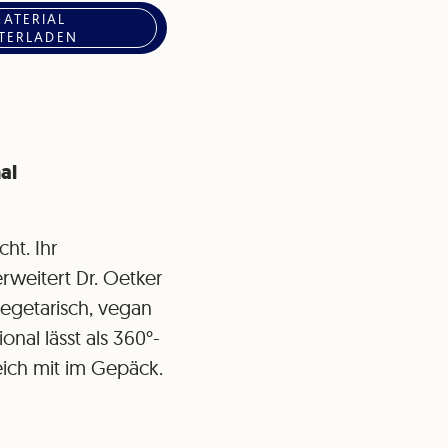
MATERIAL
TERLADEN
al
ht. Ihr
rweitert Dr. Oetker
vegetarisch, vegan
onal lässt als 360°-
ich mit im Gepäck.