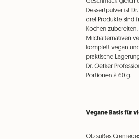
Geschmack gleich dr
Dessertpulver ist D
drei Produkte sind 
Kochen zubereiten.
Milchalternativen v
komplett vegan und 
praktische Lagerun
Dr. Oetker Professio
Portionen à 60 g.
Vegane Basis für vi
Ob süßes Cremedesse