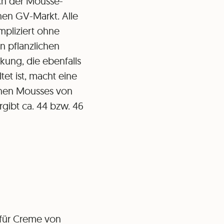
ich der Mousse-
chen GV-Markt. Alle
mpliziert ohne
 pflanzlichen
kung, die ebenfalls
et ist, macht eine
anen Mousses von
rgibt ca. 44 bzw. 46
 für Creme von