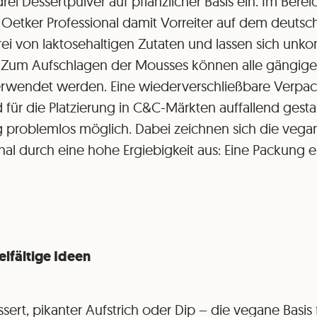
ei Dessertpulver auf pflanzlicher Basis ein. Im Bere
r. Oetker Professional damit Vorreiter auf dem deuts
frei von laktosehaltigen Zutaten und lassen sich unko
 Zum Aufschlagen der Mousses können alle gängigen
erwendet werden. Eine wiederverschließbare Verpac
für die Platzierung in C&C-Märkten auffallend gestalt
g problemlos möglich. Dabei zeichnen sich die veg
nal durch eine hohe Ergiebigkeit aus: Eine Packung e
elfältige Ideen
rt, pikanter Aufstrich oder Dip – die vegane Basis