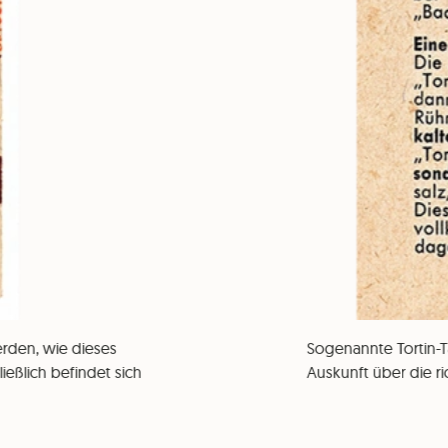
rden, wie dieses
Sogenannte Tortin-Ta
eßlich befindet sich
Auskunft über die r