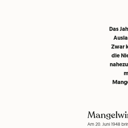
Das Jah
Ausla
Zwar k
die Ni
nahezu 
m
Mange
Mangelwir
Am 20. Juni 1948 br