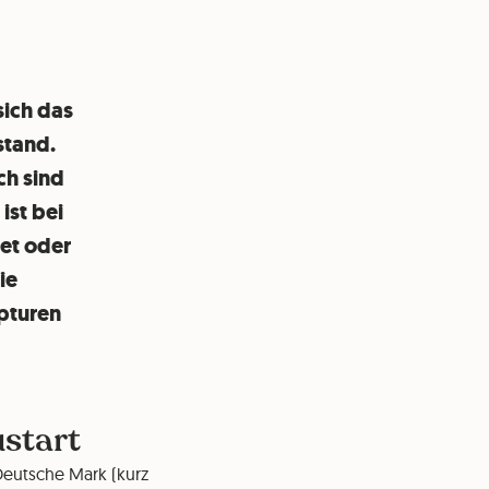
sich das
stand.
ch sind
ist bei
net oder
ie
pturen
start
Deutsche Mark (kurz