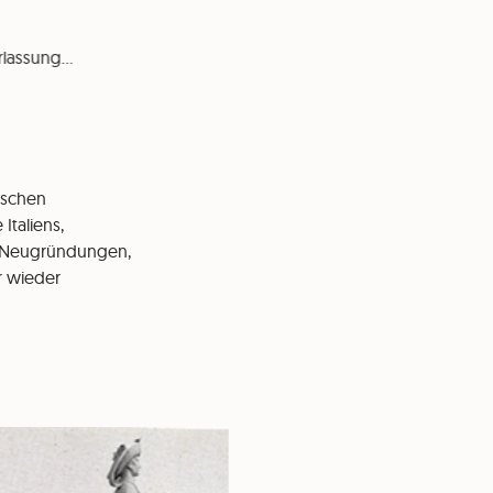
rlassung…
äischen
taliens,
n Neugründungen,
r wieder