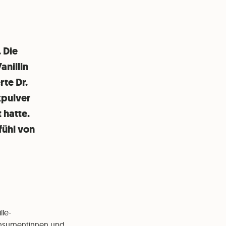
 Die
anillin
te Dr.
kpulver
 hatte.
fühl von
lle-
Konsumentinnen und