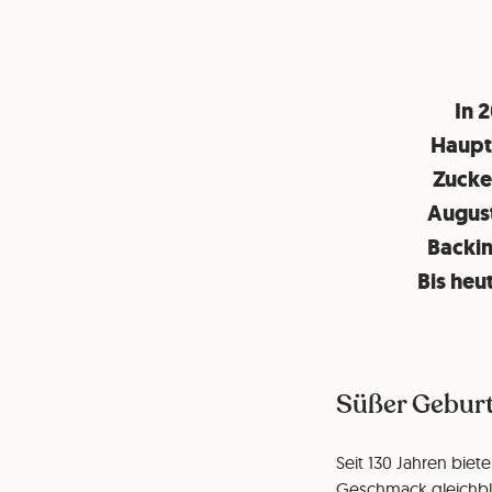
In 
Hauptd
Zucke
August
Backin
Bis heu
Süßer Geburt
Seit 130 Jahren biet
Geschmack gleichbl