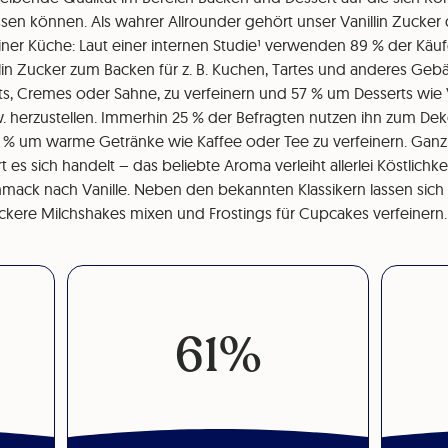
en können. Als wahrer Allrounder gehört unser Vanillin Zucker 
ner Küche: Laut einer internen Studie¹ verwenden 89 % der Käu
llin Zucker zum Backen für z. B. Kuchen, Tartes und anderes Geb
ts, Cremes oder Sahne, zu verfeinern und 57 % um Desserts wie 
w. herzustellen. Immerhin 25 % der Befragten nutzen ihn zum De
 % um warme Getränke wie Kaffee oder Tee zu verfeinern. Ganz
es sich handelt – das beliebte Aroma verleiht allerlei Köstlichk
ack nach Vanille. Neben den bekannten Klassikern lassen sich 
ckere Milchshakes mixen und Frostings für Cupcakes verfeinern.
61%