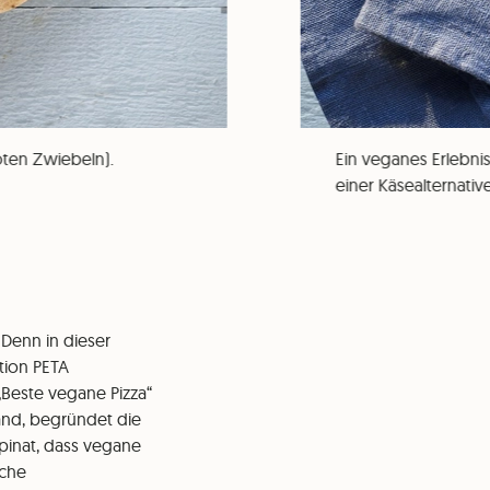
roten Zwiebeln).
Ein veganes Erlebni
einer Käsealternativ
 Denn in dieser
tion PETA
„Beste vegane Pizza“
and, begründet die
Spinat, dass vegane
iche