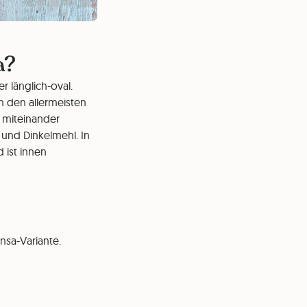
a?
er länglich-oval.
in den allermeisten
 miteinander
 und Dinkelmehl. In
 ist innen
nsa-Variante.