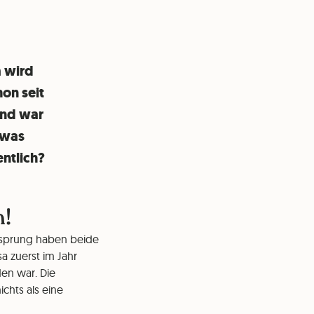
a wird
on seit
 und war
 was
ntlich?
n!
Ursprung haben beide
a zuerst im Jahr
en war. Die
chts als eine